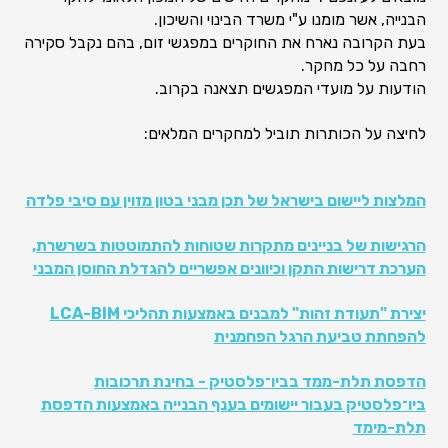
הבנייה, אשר מומנו ע"י משרד הבינוי והשיכון.
בעת הקרובה נארח את החוקרים במפגשי זום, בהם נקבל סקירה
רחבה על כל מחקר.
הודעות על מועדי המפגשים תצאנה בקרוב.
לחיצה על הכותרות תוביל למחקרים המלאים:
המלצות ליישום בישראל של תכן מבני בטון מזוין עם סיבי פלדה
הרגישות של בניינים מתקרות שטוחות להתמוטטות בשרשרת,
הערכת דרישות התקן וכיוונים אפשריים להגדלת החוסן המבני
יצירת "תעודת זהות" למבנים באמצעות תהליכי LCA-BIM
להפחתת טביעת הרגל הפחמנית
הדפסת תלת-ממד בביו־פלסטיק - בחינת תרכובות
ביו־פלסטיק בעבור יישומים בענף הבנייה באמצעות הדפסת
תלת-מימד