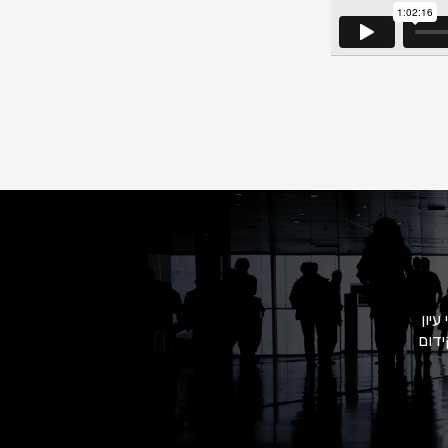
יון
ידום