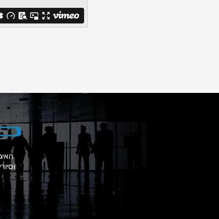
האיג
וסיור