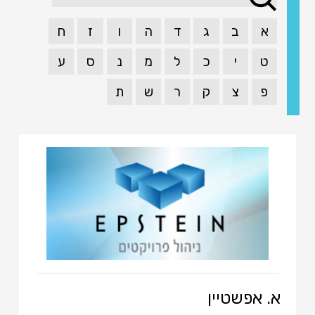
א
ב
ג
ד
ה
ו
ז
ח
ט
י
כ
ל
מ
נ
ס
ע
פ
צ
ק
ר
ש
ת
א. אפשטיין