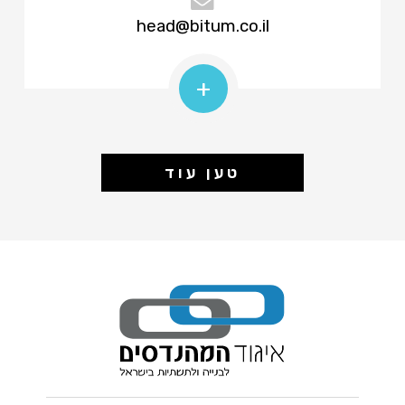
head@bitum.co.il
+
טען עוד