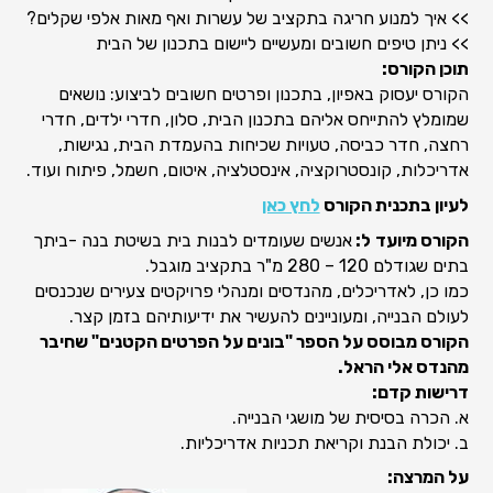
>> איך למנוע חריגה בתקציב של עשרות ואף מאות אלפי שקלים?
>> ניתן טיפים חשובים ומעשיים ליישום בתכנון של הבית
תוכן הקורס:
הקורס יעסוק באפיון, בתכנון ופרטים חשובים לביצוע: נושאים
שמומלץ להתייחס אליהם בתכנון הבית, סלון, חדרי ילדים, חדרי
רחצה, חדר כביסה, טעויות שכיחות בהעמדת הבית, נגישות,
אדריכלות, קונסטרוקציה, אינסטלציה, איטום, חשמל, פיתוח ועוד.
לעיון בתכנית הקורס
לחץ כאן
הקורס מיועד
ל:
אנשים שעומדים לבנות בית בשיטת בנה -ביתך
בתים שגודלם 120 – 280 מ"ר בתקציב מוגבל.
כמו כן, לאדריכלים, מהנדסים ומנהלי פרויקטים צעירים שנכנסים
לעולם הבנייה, ומעוניינים להעשיר את ידיעותיהם בזמן קצר.
הקורס מבוסס על הספר "בונים על הפרטים הקטנים" שחיבר
מהנדס אלי הראל.
דרישות קדם:
א. הכרה בסיסית של מושגי הבנייה.
ב. יכולת הבנת וקריאת תכניות אדריכליות.
על המרצה: