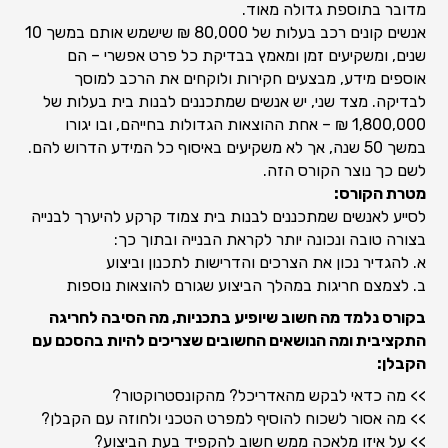
מדובר בתוספת גדולה מאוד.
אנשים קונים רכב בעלות של 80,000 ₪ שישמש אותם במשך 10
שנים, ומשקיעים זמן ומאמץ בבדיקת כל פרט אפשרי – הם
אוספים מידע, מבצעים חקירות ולוקחים את הרכב למוסך
לבדיקה. מצד שני, יש אנשים שמתכננים לבנות בית בעלות של
1,800,000 ₪ – אחת ההוצאות הגדולות בחייהם, ובו יגורו
במשך 50 שנה, אך לא משקיעים באיסוף כל המידע הדרוש להם.
לשם כך נוצר הקורס הזה.
מטרת הקורס:
לסייע לאנשים שמתכננים לבנות בית צמוד קרקע להיערך לבנייה
בצורה טובה ונכונה יותר לקראת הבנייה ובתוך כך:
א. להגדיר נכון את הצרכים והדרישות לתכנון וביצוע
ב. לצמצם חריגות במהלך הביצוע שגורם להוצאות נוספות
בקורס נלמד מה חשוב שיופיע בתכניות, מה הסיבה לחריגה
התקציבית ומה הנושאים החשובים שצריכים להיות בהסכם עם
הקבלן:
>> מה כדאי לבקש מהאדריכל? מהקונסטרוקטור?
>> מה אסור לשכוח להוסיף למפרט הטכני ולחוזה עם הקבלן?
>> על איזו מלאכה ממש חשוב להקפיד בעת הביצוע?