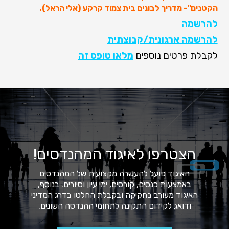
הקטנים"- מדריך לבונים בית צמוד קרקע (אלי הראל).
להרשמה
להרשמה ארגונית/קבוצתית
לקבלת פרטים נוספים
מלאו טופס זה
הצטרפו לאיגוד המהנדסים!
האיגוד פועל להעשרה מקצועית של המהנדסים
באמצעות כנסים, קורסים, ימי עיון וסיורים. בנוסף,
האיגוד מעורב בחקיקה ובקבלת החלטו בדרג המדיני
ודואג לקידום התקינה לתחומי ההנדסה השונים.