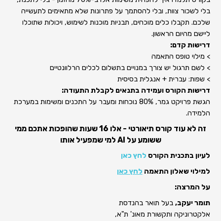
בלי לשכור צוות, ובלי להסתמך על פתרונות שלא מתאימים לתעשייה
שלכם. תקבלו כלים מוכחים, תבניות מוכנות לשימוש, ויכולות שתוכלו
ליישם מהיום הראשון.
דרישות קדם:
> מילוי טופס התאמה
> לשם תרגול יש צורך במנויים בתשלום לכלים הרלוונטיים
> שפות: עברית + אנגלית בסיסית
דרישות הקורס ועמידה בתנאים לקבלת התעודה:
הגשת פרויקט גמר, 80% נוכחות ומעבר על התכנים ומשימות במערכת
הלמידה.
זה לא עוד קורס תיאורטי - אלו 16 שעות שהופכות אתכם ממי
ששומע על AI למי שמפעיל אותו
לעיון בתכנית הקורס
לחץ כאן
למילוי שאלון התאמה
לחץ כאן
על המרצה:
תומר יעקב,
בעל תואר בהנדסת
אלקטרוניקה ותקשורת מאונ' ת"א,