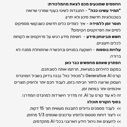
החסמים שמונעים מכם לצאת מהמלכודת:
"תמיד עשינו ככה"
- התנגדות לשינוי בענף שמרני שרואה
בטכנולוגיות חדשות סיכון ולא יתרון.
חוסר זמן ללמידה
- איך לומדים כלים חדשים כשבקושי מספיקים
לסיים את הפרויקטים הקיימים?
חשש מביטחון מידע
- חשיפת מידע רגיש על פרויקטים או לקוחות
לכלים חיצוניים.
עלויות נוספות
- השקעה במנויים ובהכשרה שהתוחלת ממנה לא
ברורה.
הפתרון שאתם מחפשים כבר כאן
במקום להילחם במציאות, תרתמו אותה לטובתכם.
קורס Generative AI כ"מכפיל כוח" נבנה בדיוק בשביל המהנדס
העסוק שרוצה לחזור הביתה בזמן, לעבוד חכם יותר ולהפיק תוצרים
איכותיים יותר בפחות זמן.
זה לא עוד קורס על AI. זה מדריך הישרדות למהנדס המודרני.
בסוף הקורס תוכלו:
>> לעבד מסמכים גדולים לתובנות מעשיות תוך 15 דקות.
>> ליצור דוחות סטטוס ולהפיץ עדכונים שוטפים 1/3 מהזמן.
>> להעצים את ניהול הידע הארוגני בכלי AI מתקדמים.