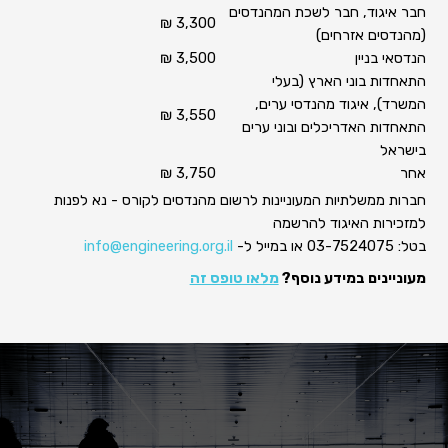
חבר איגוד, חבר לשכת המהנדסים
3,300 ₪
(מהנדסים אזרחים)
הנדסאי בניין
3,500 ₪
התאחדות בוני הארץ (בעלי
המשרד), איגוד מהנדסי ערים,
3,550 ₪
התאחדות האדריכלים ובוני ערים
בישראל
אחר
3,750 ₪
חברות ממשלתיות המעוניינות לרשום מהנדסים לקורס - נא לפנות
למזכירות האיגוד להרשמה
בטל: 03-7524075 או במייל ל-
info@engineering.org.il
מעוניינים במידע נוסף?
מלאו טופס זה