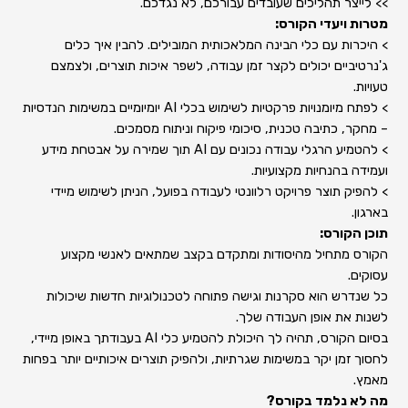
>> לייצר תהליכים שעובדים עבורכם, לא נגדכם.
מטרות ויעדי הקורס:
> היכרות עם כלי הבינה המלאכותית המובילים. להבין איך כלים
ג'נרטיביים יכולים לקצר זמן עבודה, לשפר איכות תוצרים, ולצמצם
טעויות.
> לפתח מיומנויות פרקטיות לשימוש בכלי AI יומיומיים במשימות הנדסיות
– מחקר, כתיבה טכנית, סיכומי פיקוח וניתוח מסמכים.
> להטמיע הרגלי עבודה נכונים עם AI תוך שמירה על אבטחת מידע
ועמידה בהנחיות מקצועיות.
> להפיק תוצר פרויקט רלוונטי לעבודה בפועל, הניתן לשימוש מיידי
בארגון.
תוכן הקורס:
הקורס מתחיל מהיסודות ומתקדם בקצב שמתאים לאנשי מקצוע
עסוקים.
כל שנדרש הוא סקרנות וגישה פתוחה לטכנולוגיות חדשות שיכולות
לשנות את אופן העבודה שלך.
בסיום הקורס, תהיה לך היכולת להטמיע כלי AI בעבודתך באופן מיידי,
לחסוך זמן יקר במשימות שגרתיות, ולהפיק תוצרים איכותיים יותר בפחות
מאמץ.
מה לא נלמד בקורס?