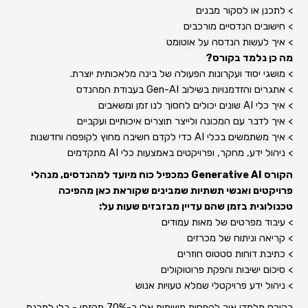
> לתכנן או לסקור מבנים
> חישובים הנדסיים מורכבים
> איך לעשות הנדסה על אוטומט
מה כן נלמד בקורס?
> מושגי יסוד ועקרונות הפעולה של בינה מלאכותית יוצרת.
> אתגרים והזדמנויות בשילוב Gen-AI בעבודת המהנדס
> איך כלי AI שונים יכולים לחסוך לנו זמן ומשאבים
> איך לדבר עם המכונה ולייצר תוצרים איכותיים ועקביים
> איך משתמשים בכלי AI כדי לקדם חשיבה מחוץ לקופסה וחדשנות
> ניהול ידע, מחקר, ופרויקטים באמצעות כלי AI מתקדמים
הקורס Generative AI כמכפיל כוח מיועד למהנדסים, מנהלי
פרויקטים ואנשי תשתיות שמבינים שקוראת כאן מהפיכה
טכנולוגית בזמן שהם עדיין מבזבזים שעות על:
> עיבוד מפרטים של מאות עמודים
> קריאה וניתוח של מכרזים
> כתיבת דוחות סטטוס חוזרים
> סיכום ישיבות והפקת פרוטוקולים
> ניהול ידע פרויקטלי שמלא טעויות אנוש
בקורס תלמדו איך להפחית משימות אלו ב-70% מהזמן - בלי לתכנת,