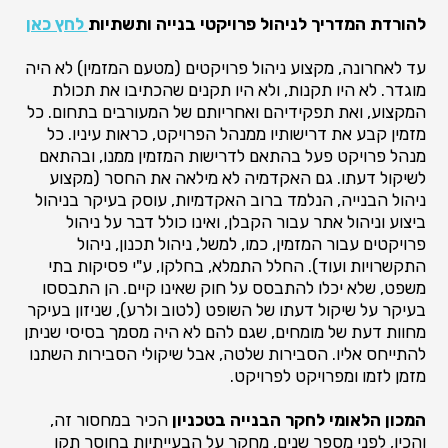
להורדת המדריך לניהול פרויקטי בנייה ותשתיות
לחץ כאן
עד לאחרונה, מקצוע ניהול פרויקטים (מטעם המזמין) לא היה
מוגדר. לא היו תקנות, ולא היו תקנים שהכתיבו את תכולת
המקצוע, ואת תפקידיהם ואחריותם של המעורבים בתחום. כל
מזמין קבע את דרישותיו ממנהל הפרויקט, כראות עיניו. כל
מנהל פרויקט פעל בהתאם לדרישות המזמין ממנו, ובהתאם
לשיקול דעתו. גם האקדמיה לא מילאה את החסר (מקצוע
ניהול הבנייה, הנלמד ברוב האקדמיות, עוסק בעיקר בניהול
ביצוע וניהול אתר עבור הקבלן, ואינו כולל דבר על ניהול
פרויקטים עבור המזמין, כמו, למשל, ניהול תכנון, ניהול
התקשרויות ועוד). החלל התמלא, בחלקו, ע"י פסיקות בתי
משפט, שלא יכלו להתבסס על חוק שאינו קיים. הן התבססו
בעיקר על שיקול דעתו של השופט (לטוב ולרע), שניזון בעיקר
מחוות דעת של מומחים, שגם להם לא היה מסמך בסיסי שניתן
להתייחס אליו. הסבירות שלטה, אבל שיקולי הסבירות השתנו
מזמן לזמו ומפרויקט לפרויקט.
המכון הלאומי לחקר הבנייה בטכניון
הכיר במחסור זה,
והכין, לפני מספר שנים, מחקר על הבעייתיות בחוסר תקן