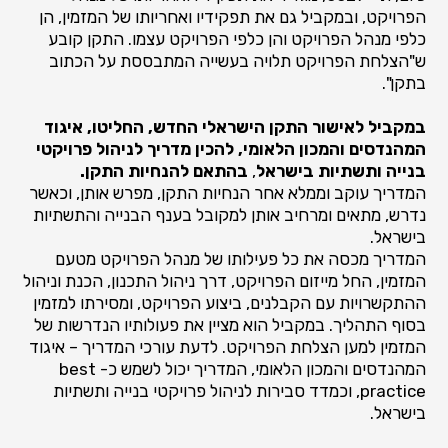
הפרויקט, ובמקביל גם את תפקידיו ואחריותו של המזמין, הן
כלפי מנהל הפרויקט והן כלפי הפרויקט עצמו. התקן קובע
ש"הצלחת הפרויקט תלויה בעשייה המתבססת על הכתוב
בתקן".
במקביל לאישור התקן הישראלי החדש, החליטו, איגוד
המהנדסים והמכון הלאומי, להכין מדריך לניהול פרויקטי
בנייה ותשתיות בישראל
,
בהתאם להנחיות התקן.
המדריך עוקב וממלא אחר הנחיות התקן, מפרש אותן, וכאשר
נדרש, מתאים ומרחיב אותן למקובל בענף הבנייה והתשתיות
בישראל.
המדריך מכסה את כל פעילותו של מנהל הפרויקט מטעם
המזמין, החל מייזום הפרויקט, דרך ניהול התכנון, הכנת וניהול
ההתקשרויות עם הקבלנים, ביצוע הפרויקט, ומסירתו למזמין
בסוף התהליך. במקביל הוא מציין את פעולותיו הנדרשות של
המזמין למען הצלחת הפרויקט. לדעת עורכי המדריך – איגוד
המהנדסים והמכון הלאומי, המדריך יכול לשמש כ- best
practice, וכמדד סבירות לניהול פרויקטי בנייה ותשתיות
בישראל.