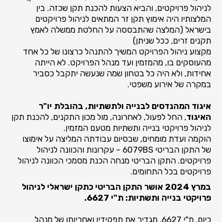
לניהול פרויקטים, והביא הצעות להכנת תקן שכזה. בין
המלצותיו היה אימוץ תקן זר המתאים לניהול פרויקטים
בישראל (המלצה שהתבססה על החלטת ממשלה לאמץ
תקנים זרים, ככל שניתן)
מקצוע ניהול הפרויקט המשיך להתנהל כרצונו של כל אחד
מהעוסקים בו, מהמזמין ועד מנהל הפרויקט. לא הייתה
אחידות, ולא היה כל בטחון שמה שנעשה יתקבל כסביר
במקרה של אירוע משפטי.
איגוד המהנדסים לבנייה ולתשתיות, בהובלת יו"ר
האיגוד
, החל לפעול, לאחרונה, מול מכון התקנים, להכנת תקן
לניהול פרויקטי בנייה ותשתיות מטעם המזמין.
הוקמה ועדת מומחים, שבסיום עבודתה המליצה על אימוצו
של התקן הבריטי 6079BS – עקרונות והכוונה לניהול
פרויקטים. התקן הבריטי מנחה הכנת מסמכי הכוונה לניהול
פרויקטים בכל התחומים.
במרץ 2024 אושר התקן הבריטי כתקן ישראלי לניהול
פרויקטי בנייה ותשתיות: ת"י 6627.
כיום, ת"י 6627, מגדיר את תפקידיו ואחריותו של מנהל